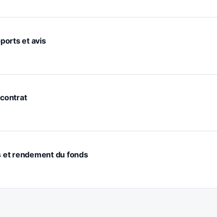
pports et avis
 contrat
is et rendement du fonds