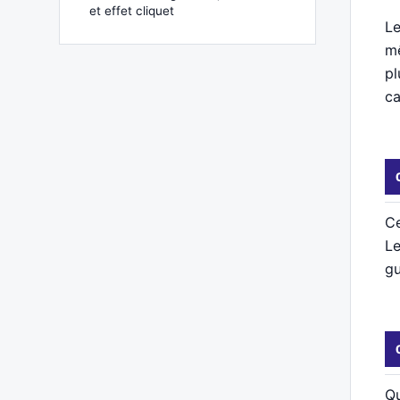
et effet cliquet
Le
mê
pl
ca
Ce
Le
gu
Qu