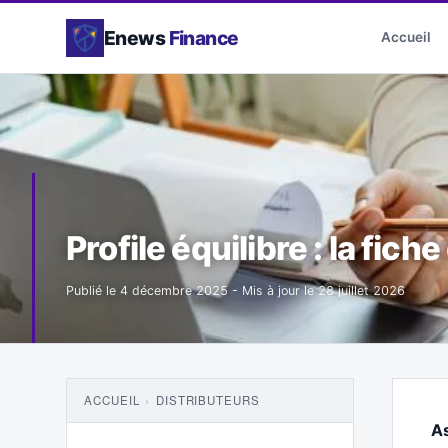
Enews
Finance
Accueil
Profile équilibre : la fiche
Publié le
4 décembre 2025
- Mis à jour le
28 juillet 2026
ACCUEIL
›
DISTRIBUTEURS
A