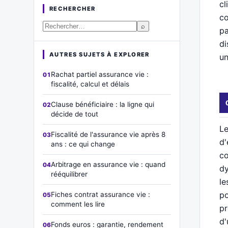
cl
RECHERCHER
co
⌕
pa
di
AUTRES SUJETS À EXPLORER
un
Rachat partiel assurance vie :
fiscalité, calcul et délais
Clause bénéficiaire : la ligne qui
décide de tout
Le
Fiscalité de l'assurance vie après 8
d'
ans : ce qui change
co
Arbitrage en assurance vie : quand
dy
rééquilibrer
le
po
Fiches contrat assurance vie :
comment les lire
pr
d'
Fonds euros : garantie, rendement