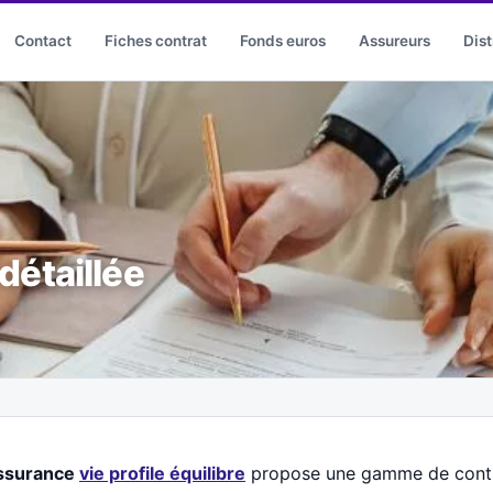
Contact
Fiches contrat
Fonds euros
Assureurs
Dist
 détaillée
ssurance
vie profile équilibre
propose une gamme de contra