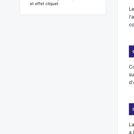
et effet cliquet
Le
l'
co
Co
su
d'
La
a 