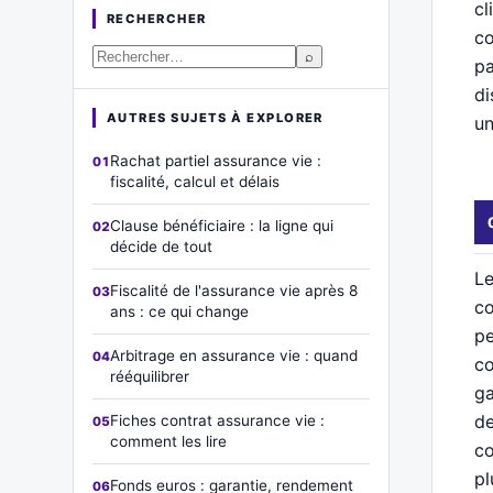
cl
RECHERCHER
co
⌕
pa
di
AUTRES SUJETS À EXPLORER
un
Rachat partiel assurance vie :
fiscalité, calcul et délais
Clause bénéficiaire : la ligne qui
décide de tout
Le
Fiscalité de l'assurance vie après 8
co
ans : ce qui change
pe
Arbitrage en assurance vie : quand
co
rééquilibrer
ga
de
Fiches contrat assurance vie :
comment les lire
co
pl
Fonds euros : garantie, rendement