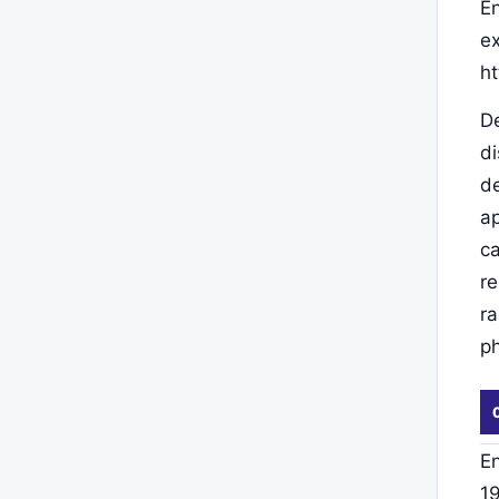
E
ex
h
De
di
de
ap
ca
re
ra
p
En
19