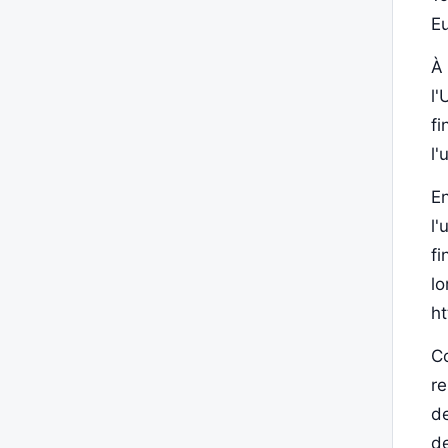
E
À 
l'
fi
l'
En
l'
fi
lo
ht
Co
re
de
de