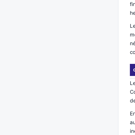
fi
he
Le
mê
né
c
Le
Co
de
En
au
in