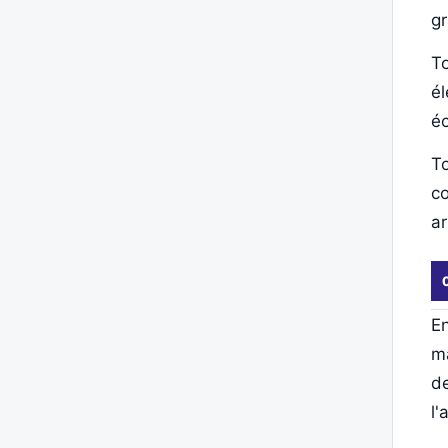
gr
To
él
éc
To
co
ar
E
ma
de
l'