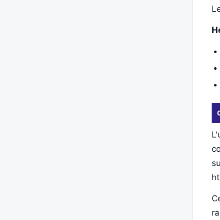
Le
H
L'
co
su
ht
Ce
ra