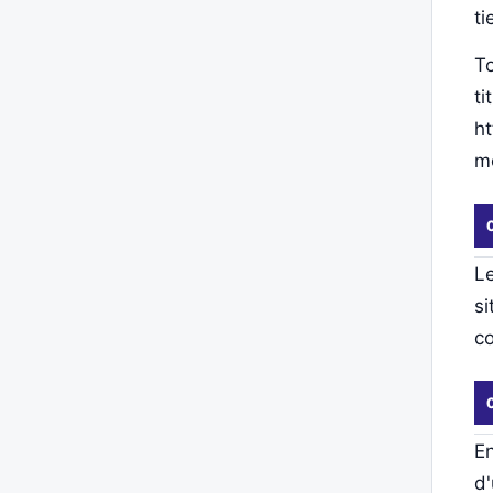
ti
To
ti
ht
mo
Le
si
co
En
d'