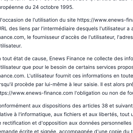
uropéenne du 24 octobre 1995.
l'occasion de l'utilisation du site https://www.enews-fin
URL des liens par l'intermédiaire desquels l'utilisateur
nance.com, le fournisseur d'accès de l'utilisateur, l'adre
utilisateur.
 tout état de cause, Enews Finance ne collecte des info
utilisateur que pour le besoin de certains services prop
nance.com. L'utilisateur fournit ces informations en t
rsqu'il procède par lui-même à leur saisie. Il est alors pré
tps://www.enews-finance.com l'obligation ou non de fou
nformément aux dispositions des articles 38 et suivants
lative à l'informatique, aux fichiers et aux libertés, tout
 rectification et d'opposition aux données personnelles
mande écrite et signée, accompagnée d'une copie du tit