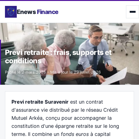
Enews
Finance
Previ retraite : frais, supports et
conditions
Publié le
2 mars 2026
- Mis à jour le
29 juillet 2026
Previ retraite Suravenir
est un contrat
d'assurance vie distribué par le réseau Crédit
Mutuel Arkéa, conçu pour accompagner la
constitution d'une épargne retraite sur le long
terme. Il combine un
fonds euros
à capital