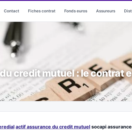
Contact
Fiches contrat
Fonds euros
Assureurs
Dist
du credit mutuel : le contrat e
redial
actif assurance du credit mutuel
socapi assurance