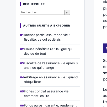
vi
RECHERCHER
pl
⌕
po
es
AUTRES SUJETS À EXPLORER
pr
Rachat partiel assurance vie :
fiscalité, calcul et délais
Clause bénéficiaire : la ligne qui
décide de tout
Su
Fiscalité de l'assurance vie après 8
de
ans : ce qui change
se
Arbitrage en assurance vie : quand
po
rééquilibrer
Le
Fiches contrat assurance vie :
au
comment les lire
fr
Fonds euros : garantie, rendement