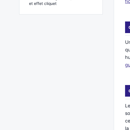
fi
et effet cliquet
Un
qu
hu
gu
Le
so
ce
la