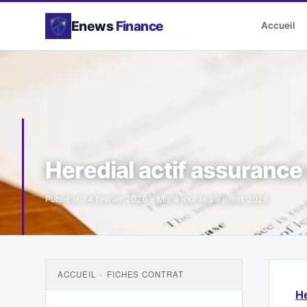
Enews
Finance
Accueil
Heredial actif assurance 
Publié le
14 février 2026
- Mis à jour le
29 juillet 2026
ACCUEIL
›
FICHES CONTRAT
He