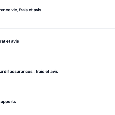
nce vie, frais et avis
rat et avis
rdif assurances : frais et avis
 supports