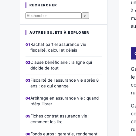
un
RECHERCHER
à 
⌕
ma
su
AUTRES SUJETS À EXPLORER
Rachat partiel assurance vie :
fiscalité, calcul et délais
Clause bénéficiaire : la ligne qui
décide de tout
Ga
le
Fiscalité de l'assurance vie après 8
co
ans : ce qui change
ru
Arbitrage en assurance vie : quand
rééquilibrer
Ga
co
Fiches contrat assurance vie :
ce
comment les lire
ru
Fonds euros : garantie, rendement