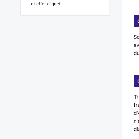
et effet cliquet
So
av
du
Tr
fr
d'
n'
di