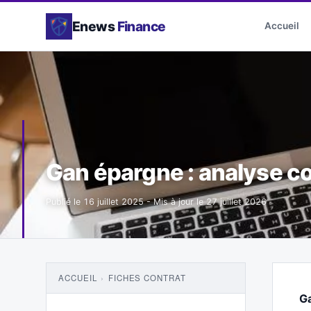
Enews
Finance
Accueil
Gan épargne : analyse c
Publié le
16 juillet 2025
- Mis à jour le
27 juillet 2026
ACCUEIL
›
FICHES CONTRAT
G