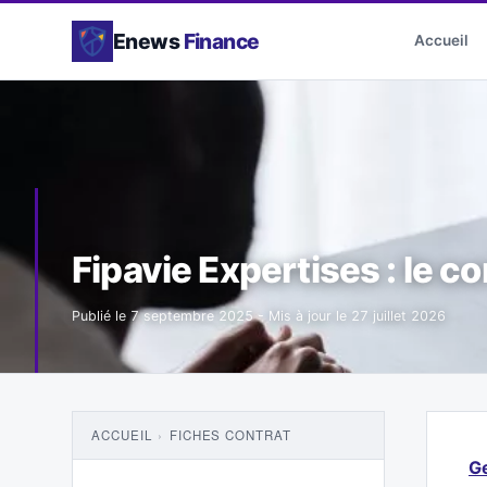
Enews
Finance
Accueil
Fipavie Expertises : le co
Publié le
7 septembre 2025
- Mis à jour le
27 juillet 2026
ACCUEIL
›
FICHES CONTRAT
Ge