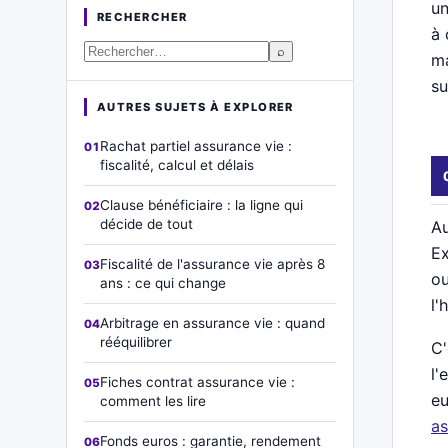
un
RECHERCHER
à 
⌕
ma
su
AUTRES SUJETS À EXPLORER
Rachat partiel assurance vie :
fiscalité, calcul et délais
Clause bénéficiaire : la ligne qui
décide de tout
Au
Ex
Fiscalité de l'assurance vie après 8
ou
ans : ce qui change
l'
Arbitrage en assurance vie : quand
rééquilibrer
C'
l'
Fiches contrat assurance vie :
eu
comment les lire
as
Fonds euros : garantie, rendement