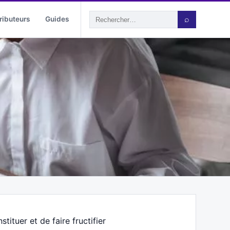
ributeurs
Guides
⌕
ituer et de faire fructifier