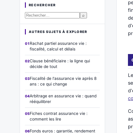
pe
RECHERCHER
fi
⌕
d
d'
AUTRES SUJETS À EXPLORER
pr
Rachat partiel assurance vie :
fiscalité, calcul et délais
Clause bénéficiaire : la ligne qui
décide de tout
Le
Fiscalité de l'assurance vie après 8
se
ans : ce qui change
d'
Arbitrage en assurance vie : quand
co
rééquilibrer
Co
Fiches contrat assurance vie :
as
comment les lire
pr
Fonds euros : garantie, rendement