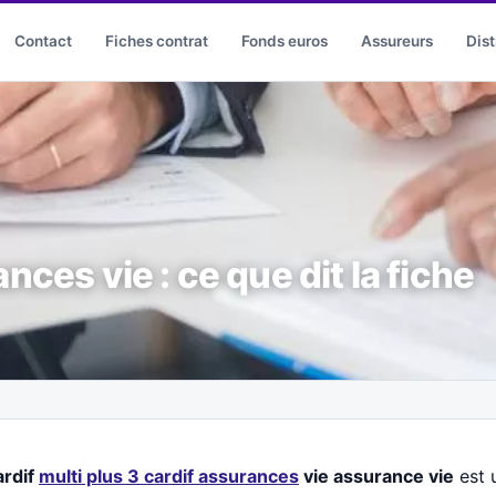
Contact
Fiches contrat
Fonds euros
Assureurs
Dist
nces vie : ce que dit la fiche
ardif
multi plus 3 cardif assurances
vie assurance vie
est 