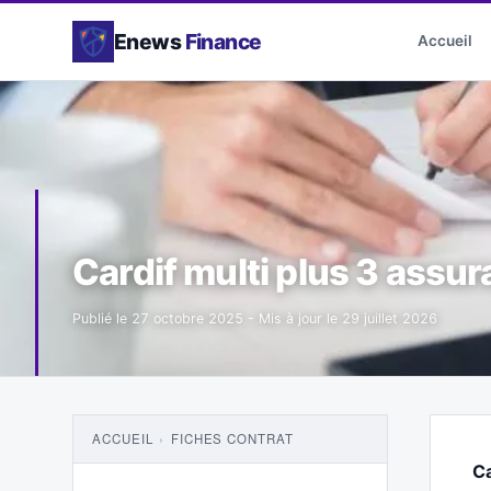
Enews
Finance
Accueil
Cardif multi plus 3 assura
Publié le
27 octobre 2025
- Mis à jour le
29 juillet 2026
ACCUEIL
›
FICHES CONTRAT
C