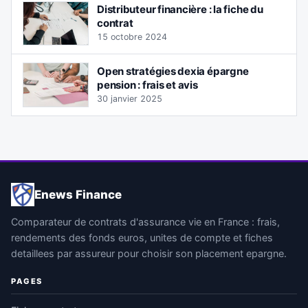
Distributeur financière : la fiche du
contrat
15 octobre 2024
Open stratégies dexia épargne
pension : frais et avis
30 janvier 2025
Enews Finance
Comparateur de contrats d'assurance vie en France : frais,
rendements des fonds euros, unites de compte et fiches
detaillees par assureur pour choisir son placement epargne.
PAGES