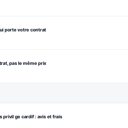
ui porte votre contrat
trat, pas le même prix
rivil ge cardif : avis et frais