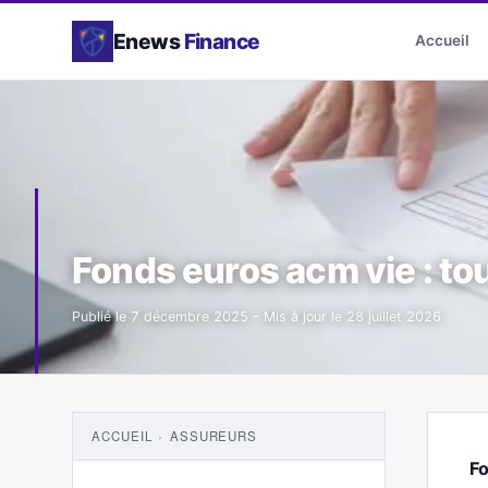
Enews
Finance
Accueil
Fonds euros acm vie : to
Publié le
7 décembre 2025
- Mis à jour le
28 juillet 2026
ACCUEIL
›
ASSUREURS
Fo