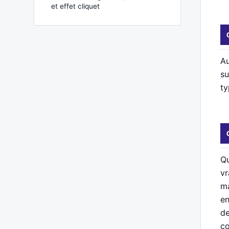
et effet cliquet
Au
su
ty
Qu
vr
ma
en
de
co