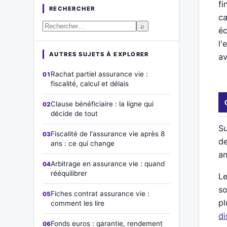
fi
RECHERCHER
ca
⌕
éc
l'
AUTRES SUJETS À EXPLORER
av
Rachat partiel assurance vie :
fiscalité, calcul et délais
Clause bénéficiaire : la ligne qui
décide de tout
Su
Fiscalité de l'assurance vie après 8
de
ans : ce qui change
a
Arbitrage en assurance vie : quand
rééquilibrer
Le
so
Fiches contrat assurance vie :
pl
comment les lire
di
Fonds euros : garantie, rendement